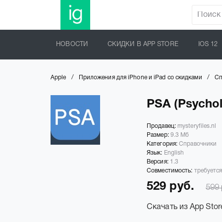
НОВОСТИ
СКИДКИ В APP STORE
IOS 12
/
/
Apple
Приложения для iPhone и iPad со скидками
Сп
PSA (Psychol
Продавец:
mysteryfiles.nl
Размер:
9.3 Мб
Категория:
Справочники
Язык:
English
Версия:
1.3
Совместимость:
требуется
529 руб.
599 
Скачать из App Stor