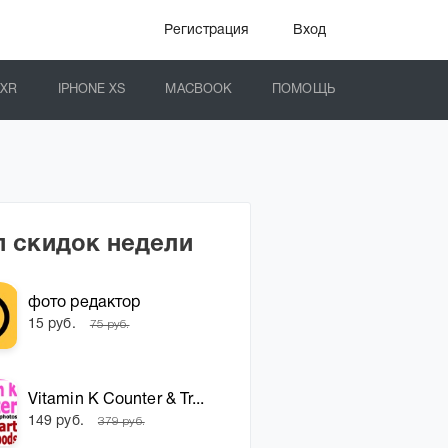
Регистрация
Вход
 XR
IPHONE XS
MACBOOK
ПОМОЩЬ
п скидок недели
фото редактор
15 руб.
75 руб.
Vitamin K Counter & Tr...
149 руб.
379 руб.