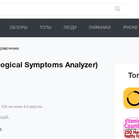
ОБЗОРЫ
ТОПЫ
ЛЮДИ
ЛАЙФХАКИ
IPHONE
равочники
ogical Symptoms Analyzer)
То
 iOS не ниже 9.0 версии
руб.
e