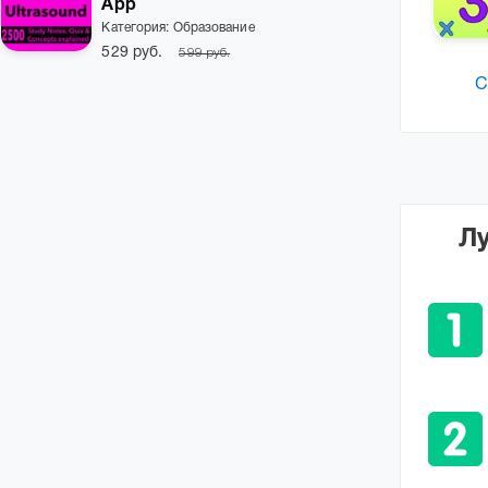
App
Категория:
Образование
529 руб.
599 руб.
С
Л