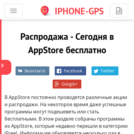
IPHONE-GPS
Программы
ОБЩИЙ
для
АККАУНТ
iPhone
iJuice
Распродажа - Сегодня в
-
навигация
AppStore бесплатно
Вконтакте
Facebook
Twitter
Google+
Более
1600
В AppStore постоянно проводятся различные акции
приложений.
и распродажи. На некоторое время даже успешные
На
программы могут подешеветь или стать
сумму
бесплатными. В этом разделе собраны программы
более
из AppStore, которые недавно перешли в категорию
250
(Free). Информация обновляется несколько раз в