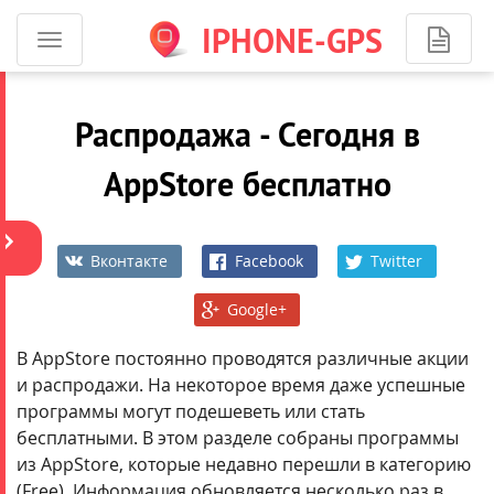
IPHONE-GPS
Программы
ОБЩИЙ
для
АККАУНТ
iPhone
iJuice
Распродажа - Сегодня в
-
навигация
AppStore бесплатно
Вконтакте
Facebook
Twitter
Google+
Более
1600
В AppStore постоянно проводятся различные акции
приложений.
и распродажи. На некоторое время даже успешные
На
программы могут подешеветь или стать
сумму
бесплатными. В этом разделе собраны программы
более
из AppStore, которые недавно перешли в категорию
250
(Free). Информация обновляется несколько раз в