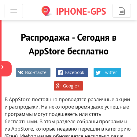
IPHONE-GPS
Программы
ОБЩИЙ
для
АККАУНТ
iPhone
iJuice
Распродажа - Сегодня в
-
навигация
AppStore бесплатно
Вконтакте
Facebook
Twitter
Google+
Более
1600
В AppStore постоянно проводятся различные акции
приложений.
и распродажи. На некоторое время даже успешные
На
программы могут подешеветь или стать
сумму
бесплатными. В этом разделе собраны программы
более
из AppStore, которые недавно перешли в категорию
250
(Free). Информация обновляется несколько раз в