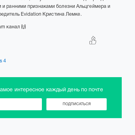
 и ранними признаками болезни Альцгеймера и
редитель Evidation Кристина Лемке.
am канал 🙌
s 4
самое интересное каждый день по почте