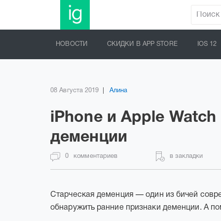
НОВОСТИ
СКИДКИ В APP STORE
IOS 12
08 Августа 2019
Алина
iPhone и Apple Watc
деменции
0
комментариев
в закладки
Старческая деменция — один из бичей совр
обнаружить ранние признаки деменции. А пом