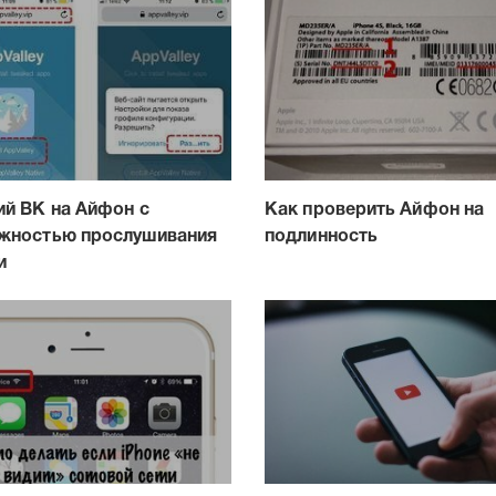
ий ВК на Айфон с
Как проверить Айфон на
жностью прослушивания
подлинность
и