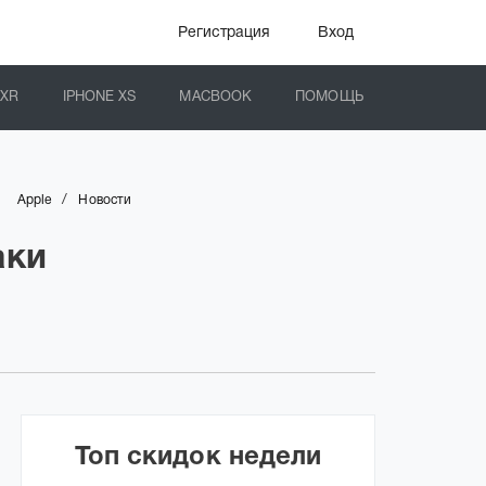
Регистрация
Вход
 XR
IPHONE XS
MACBOOK
ПОМОЩЬ
/
Apple
Новости
аки
Топ скидок недели