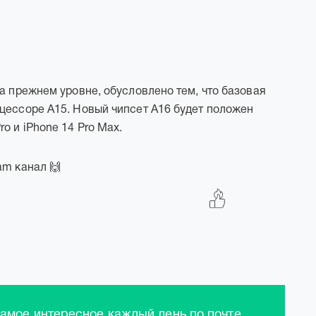
а прежнем уровне, обусловлено тем, что базовая
цессоре A15. Новый чипсет A16 будет положен
o и iPhone 14 Pro Max.
am канал 🙌
самое интересное каждый день по почте