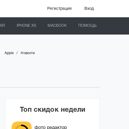
Регистрация
Вход
 XR
IPHONE XS
MACBOOK
ПОМОЩЬ
/
Apple
Новости
Топ скидок недели
фото редактор