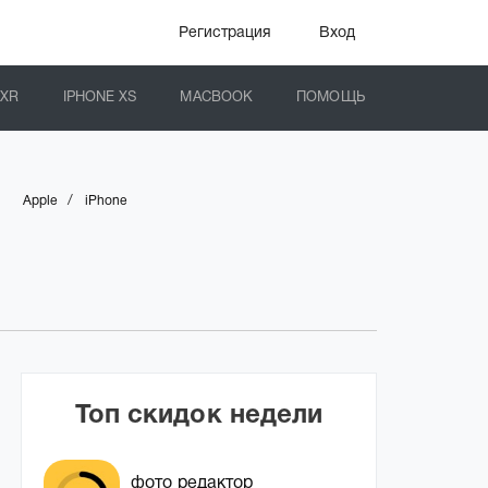
Регистрация
Вход
 XR
IPHONE XS
MACBOOK
ПОМОЩЬ
/
Apple
iPhone
Топ скидок недели
фото редактор