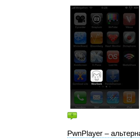
0
PwnPlayer – альтер