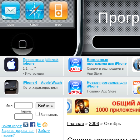
Прогр
Прошивка и jailbreak
Бесплатные
iphone
программы для iPhone
1.1; .... 7
Скидки и распродажи в
- Инструкции
App Store
iPhone 6
Apple Watch
Новые программы для
iPhone
Фото, характеристики
Новинки App Store
Имя:
Пароль:
Запомнить
Главная
»
2008
»
Октябрь
Войти через:
|
Зарегистрироваться
Забыли
пароль?