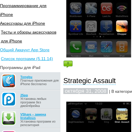
Программирование для
iPhone
Аксессуары для iPhone
Тесты и обзоры аксессуаров
для iPhone
Общий Аккаунт App Store
Список программ (5.11.14)
0
Программы для iPad
Tongbu
Strategic Assault
Платные приложения для
iPhone бесплатно
октября 31, 2008
| В категор
25pp
Установка любых
программ без
джейлбрейка
VShare – замена
Installous
Установка программ из
репозитория