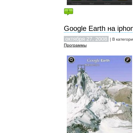
1
Google Earth на ipho
октября 27, 2008
| В категор
Программы