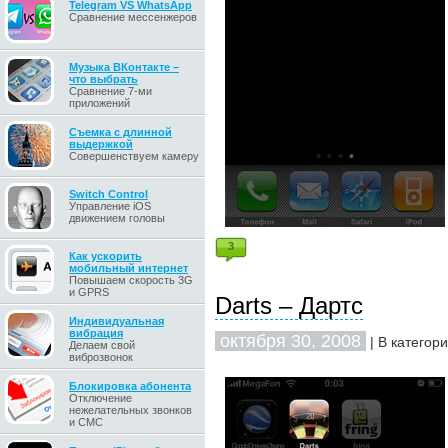
Telegram VS WhatsApp
Сравнение мессенжеров
Музыка ВКонтакте –
что выбрать
Сравнение 7-ми
приложений
Съемка с длинной
выдержкой
Совершенствуем камеру
Switch Control
Управление iOS
движением головы
3
Как ускорить
мобильный интернет
Повышаем скорость 3G
и GPRS
Darts – Дартс
Индивидуальная
вибрация
октября 30, 2008
| В категор
Делаем свой
виброзвонок
Блокировка абонента
Отключение
нежелательных звонков
и СМС