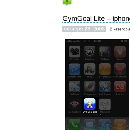
0
GymGoal Lite – iphon
октября 28, 2008
| В категор