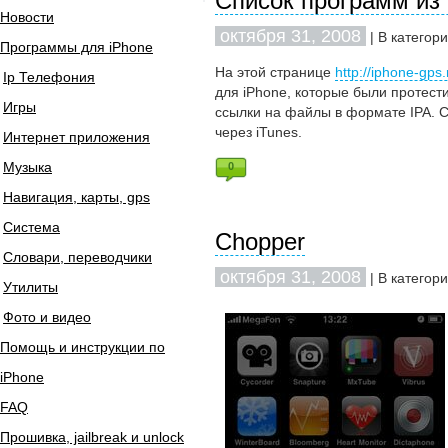
Список программ из 
Новости
октября 31, 2008
| В категор
Программы для iPhone
На этой странице
http://iphone-gps.
Ip Телефония
для iPhone, которые были протест
Игры
ссылки на файлы в формате IPA. С
через iTunes.
Интернет приложения
Музыка
0
Навигация, карты, gps
Система
Chopper
Словари, переводчики
октября 31, 2008
| В категор
Утилиты
Фото и видео
Помощь и инструкции по
iPhone
FAQ
Прошивка, jailbreak и unlock