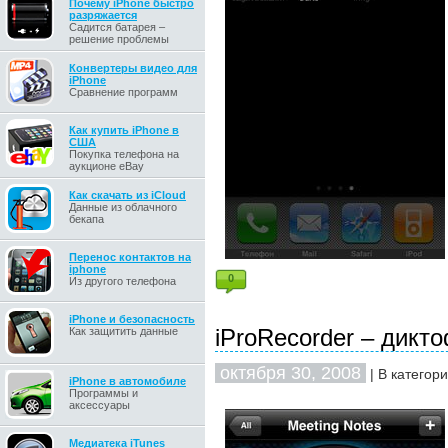
Почему iPhone быстро
разряжается
Садится батарея –
решение проблемы
Конвертеры видео для
iPhone
Сравнение программ
Как купить iPhone в
США
Покупка телефона на
аукционе eBay
Как скачать из iCloud
Данные из облачного
бекапа
Перенос контактов на
iphone
0
Из другого телефона
iPhone и безопасность
iProRecorder – дикт
Как защитить данные
октября 30, 2008
| В категор
iPhone в автомобиле
Программы и
аксессуары
Медиатека iTunes