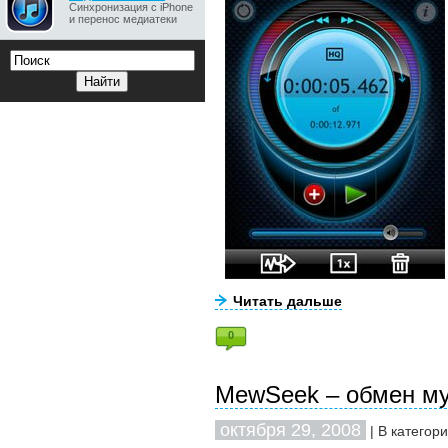
Синхронизация с iPhone
и перенос медиатеки
Читать дальше
0
MewSeek – обмен му
октября 29, 2008
| В категор