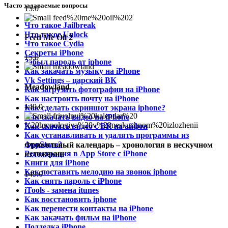
Часто задаваемые вопросы
15.0
Что такое Jailbreak
Что такое Unlock
Feed Me Oil 2
Что такое Cydia
Секреты iPhone
15.0
Забыл пароль от iphone
Как закачать музыку на iPhone
Vk Settings – царский ВК
Meadowland
Как загрузить фотографии на iPhone
Как настроить почту на iPhone
149.0
Как сделать скриншот экрана iphone?
Как скачать видео на iPhone
Как скачать видео с ВК на айфон
Как устанавливать и удалять программы из
AppStore?
Фривольный календарь – хронология в нескучном
Регистрация в App Store с iPhone
изложении
Книги для iPhone
Как поставить мелодию на звонок iphone
149.0
Как снять пароль с iPhone
iTools - замена itunes
Как восстановить iphone
Как перенести контакты на iPhone
Как закачать фильм на iPhone
Подделка iPhone