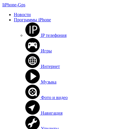
I
i
P
h
o
n
e
-
G
p
s
Новости
Программы iPhone
IP телефония
Игры
Интернет
Музыка
Фото и видео
Навигация
Утилиты