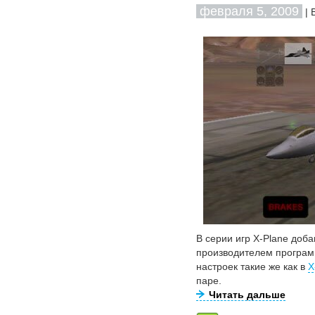
февраля 5, 2009
| 
В серии игр Х-Plane доба
производителем программ
настроек такие же как в
X
паре.
Читать дальше