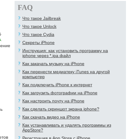
FAQ
Что такое Jailbreak
Что такое Unlock
.
Что такое Cydia
s
.
Секреты iPhone
шение
Инструкция: как установить программу на
iphone через *.ipa файл
Как закачать музыку на iPhone
Как перенести медиатеку iTunes на другой
компьютер
Как подключить iPhone к интернет
Как загрузить фотографии на iPhone
Как настроить почту на iPhone
Как сделать скриншот экрана iphone?
нь
Как скачать видео на iPhone
Как устанавливать и удалять программы из
AppStore?
етов
Регистрация в App Store с iPhone