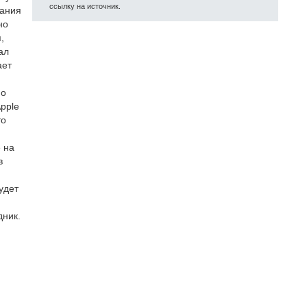
ссылку на источник.
вания
но
,
ал
ает
но
Apple
то
 на
в
удет
дник.