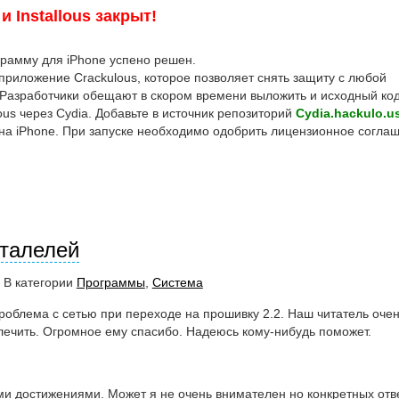
и Installous закрыт!
грамму для iPhone успено решен.
 приложение Crackulous, которое позволяет снять защиту с любой
 Разработчики обещают в скором времени выложить и исходный код
ous через Cydia. Добавьте в источник репозиторий
Cydia.hackulo.u
на iPhone. При запуске необходимо одобрить лицензионное согла
талелей
 В категории
Программы
,
Система
проблема с сетью при переходе на прошивку 2.2. Наш читатель оче
 лечить. Огромное ему спасибо. Надеюсь кому-нибудь поможет.
и достижениями. Может я не очень внимателен но конкретных отв