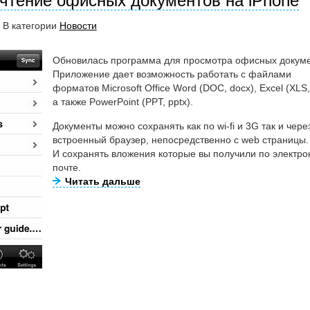
 чтение офисных документов на iPhone
 В категории
Новости
Обновилась программа для просмотра офисных докуме
Приложение дает возможность работать с файлами
форматов Microsoft Office Word (DOC, docx), Excel (XLS, 
а также PowerPoint (PPT, pptx).
Документы можно сохранять как по wi-fi и 3G так и чере
встроенный браузер, непосредственно с web страницы.
И сохранять вложения которые вы получили по электро
почте.
Читать дальше