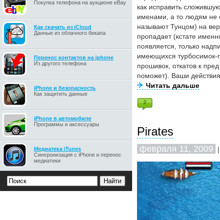
Покупка телефона на аукционе eBay
как исправить сложившую
именами, а то людям не 
называют Тунцом) на верс
Как скачать из iCloud
Данные из облачного бекапа
пропадает (кстате именно
появляется, только надпис
имеющихся турбосимок-пр
Перенос контактов на iphone
Из другого телефона
прошивок, откатов к пре
поможет). Ваши действия
Читать дальше
iPhone и безопасность
Как защитить данные
2
iPhone в автомобиле
Программы и аксессуары
Pirates
февраля 11, 2009
|
Медиатека iTunes
Синхронизация с iPhone и перенос
медиатеки