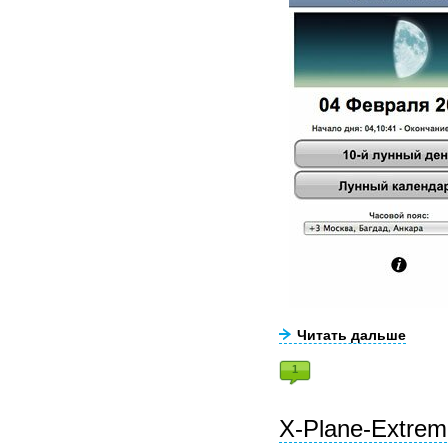
Читать дальше
1
X-Plane-Extrem