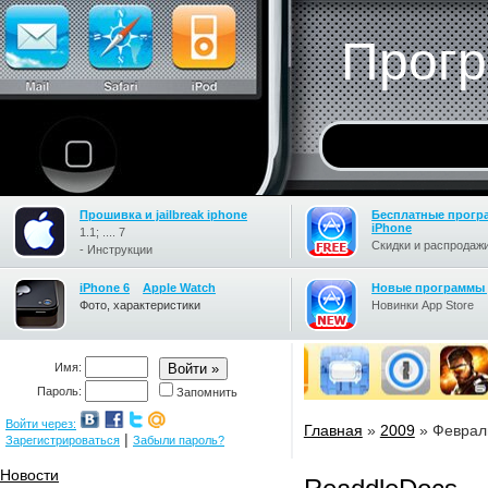
Прогр
Прошивка и jailbreak iphone
Бесплатные прогр
iPhone
1.1; .... 7
Скидки и распродажи
- Инструкции
iPhone 6
Apple Watch
Новые программы 
Фото, характеристики
Новинки App Store
Имя:
Пароль:
Запомнить
Войти через:
Главная
»
2009
»
Феврал
|
Зарегистрироваться
Забыли пароль?
Новости