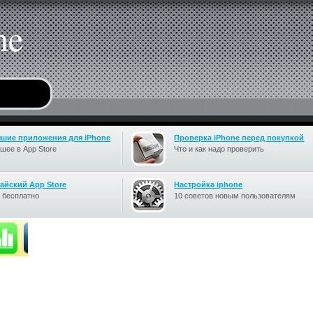
ne
чшие приложения для iPhone
Проверка iPhone перед покупкой
шее в App Store
Что и как надо проверить
айский App Store
Настройка iphone
 бесплатно
10 советов новым пользователям