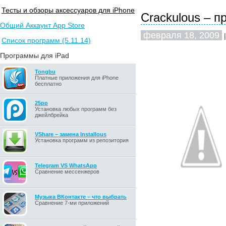
Тесты и обзоры аксессуаров для iPhone
Crackulous – 
Общий Аккаунт App Store
февраля 18, 2009
|
Список программ (5.11.14)
Программы для iPad
Tongbu
Платные приложения для iPhone
бесплатно
25pp
Установка любых программ без
джейлбрейка
VShare – замена Installous
Установка программ из репозитория
Telegram VS WhatsApp
Сравнение мессенжеров
Музыка ВКонтакте – что выбрать
Сравнение 7-ми приложений