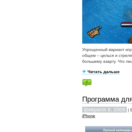
Упрощенный вариант игры 
общем – целься и стреля
большему азарту. Что лиш
Читать дальше
0
Программа для
февраля 9, 2009
| 
iPhone