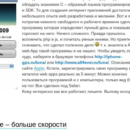
обладать знаниями С – образный языков программиро
и SDK. То для создания интернет приложений достаточ
небольшого опыта web разработчика и желание. Вот и я
потратив немного свободного и рабочего времени сдел
программу которая определяет лунный день и показыв
гороскоп на него. Ничего сложного. Правда пришлось
вспомнить php и js, и почитать умные книжки. Но прият
сознавать, что сделал полезное дело
т. к. аналога в 
web App такой программы я не нашел. Чтобы увидеть э
чудо, наберите в браузере телефона
http://iphone-
gps.ru/luna/
или
http://www.all4ever.ru/luna/
. Описание
сайте
Apple
. Кстати, зарегистрировать свою программу 
каталоге web apps реально за 5 минут. Можно конечно
пользоваться программой и с компьютера, только вид б
не тот. Все сделано под Safari.
Кому интересно как все работает, пишите. Выложу исхо
e – больше скорости