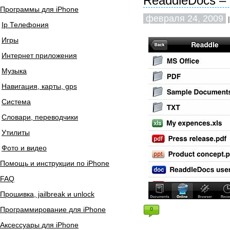
ReaddleDocs –
Программы для iPhone
февраля 24, 2009
|
Ip Телефония
Игры
Интернет приложения
Музыка
Навигация, карты, gps
Система
Словари, переводчики
Утилиты
Фото и видео
Помощь и инструкции по iPhone
FAQ
Прошивка, jailbreak и unlock
Программирование для iPhone
0
Аксессуары для iPhone