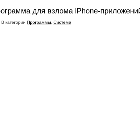
программа для взлома iPhone-приложени
 В категории
Программы
,
Система