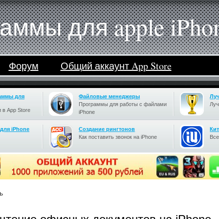
аммы для apple iPho
Форум
Общий аккаунт App Store
аммы для
Файловые менеджеры
Лу
Программы для работы с файлами
Луч
 в App Store
iPhone
для iPhone
Cоздание рингтонов
Кит
Как поставить звонок на iPhone
Все
ь