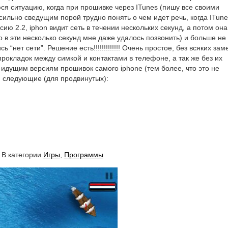
ся ситуацию, когда при прошивке через ITunes (пишу все своими
сильно сведущим порой трудно понять о чем идет речь, когда ITune
ию 2.2, iphon видит сеть в течении нескольких секунд, а потом она
 в эти несколько секунд мне даже удалось позвонить) и больше не
ь “нет сети”. Решение есть!!!!!!!!!!!!! Очень простое, без всяких зам
окладок между симкой и контактами в телефоне, а так же без их
д идущим версиям прошивок самого iphone (тем более, что это не
 следующие (для продвинутых):
 В категории
Игры
,
Программы