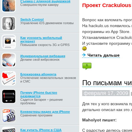
Съемка с длинной выдержкой
Проект Crackulous 
Совершенствуем камеру
Вопрос как взломать про
Switch Control
Управление iOS движением головы
На hackulo.us появилось
программы из App Store.
Устанавливается Crackul
Как ускорить мобильный
интернет
И установите программу 
Повышаем скорость 3G и GPRS
Читать дальше
Индивидуальная вибрация
Делаем свой виброзвонок
6
Блокировка абонента
Отключение нежелательных звонков
По письмам чи
и СМС
февраля 17, 2009
Почему iPhone быстро
|
разряжается
Садится батарея – решение
проблемы
Для тех у кого возникла 
детально описал как это
Конвертеры видео для iPhone
Сравнение программ
Maholyot пишет:
С радостью делюсь своим
Как купить iPhone в США