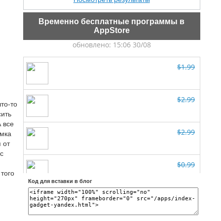
Временно бесплатные программы в
AppStore
то-то
сить
А все
ммка
 от
с
 того
Код для вставки в блог