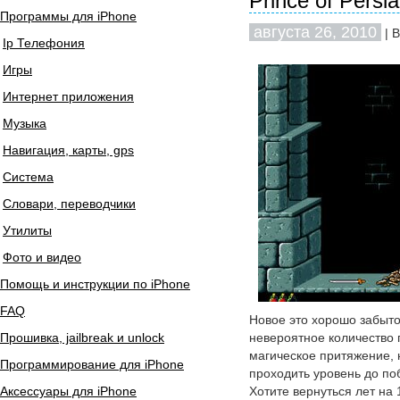
Prince of Persi
Программы для iPhone
августа 26, 2010
| 
Ip Телефония
Игры
Интернет приложения
Музыка
Навигация, карты, gps
Система
Словари, переводчики
Утилиты
Фото и видео
Помощь и инструкции по iPhone
FAQ
Новое это хорошо забыто
Прошивка, jailbreak и unlock
невероятное количество 
магическое притяжение, 
Программирование для iPhone
проходить уровень до по
Аксессуары для iPhone
Хотите вернуться лет на 