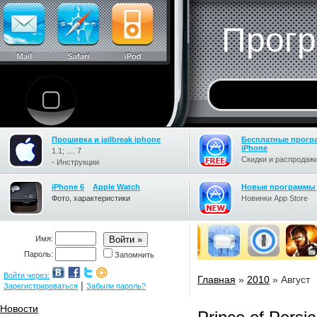
Прогр
Прошивка и jailbreak iphone
Бесплатные прогр
iPhone
1.1; .... 7
Скидки и распродажи
- Инструкции
iPhone 6
Apple Watch
Новые программы 
Фото, характеристики
Новинки App Store
Имя:
Пароль:
Запомнить
Войти через:
Главная
»
2010
»
Август
|
Зарегистрироваться
Забыли пароль?
Новости