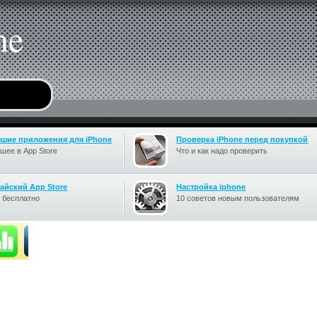
ne
чшие приложения для iPhone
Проверка iPhone перед покупкой
шее в App Store
Что и как надо проверить
айский App Store
Настройка iphone
 бесплатно
10 советов новым пользователям