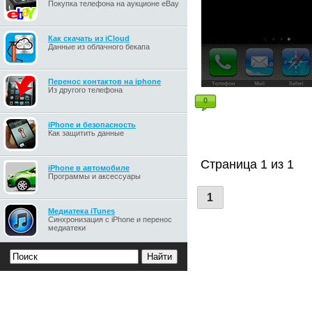
Покупка телефона на аукционе eBay
Как скачать из iCloud
Данные из облачного бекапа
Перенос контактов на iphone
Из другого телефона
0
iPhone и безопасность
Как защитить данные
Страница 1 из 1
iPhone в автомобиле
Программы и аксессуары
1
Медиатека iTunes
Синхронизация с iPhone и перенос
медиатеки