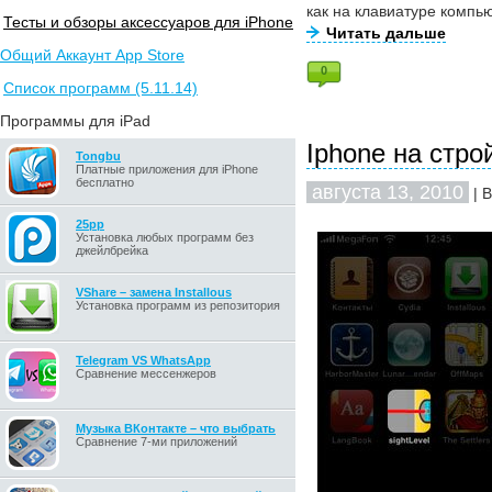
как на клавиатуре компь
Тесты и обзоры аксессуаров для iPhone
Читать дальше
Общий Аккаунт App Store
0
Список программ (5.11.14)
Программы для iPad
Iphone на стро
Tongbu
Платные приложения для iPhone
бесплатно
августа 13, 2010
| 
25pp
Установка любых программ без
джейлбрейка
VShare – замена Installous
Установка программ из репозитория
Telegram VS WhatsApp
Сравнение мессенжеров
Музыка ВКонтакте – что выбрать
Сравнение 7-ми приложений