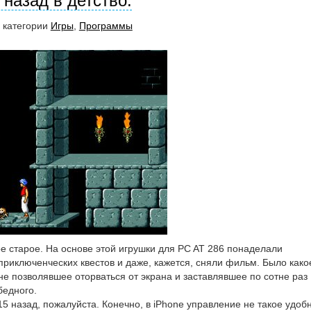
a назад в детство.
В категории
Игры
,
Программы
е старое. На основе этой игрушки для PC AT 286 понаделали
приключенческих квестов и даже, кажется, сняли фильм. Было како
не позволявшее оторваться от экрана и заставлявшее по сотне раз
бедного.
15 назад, пожалуйста. Конечно, в iPhone управление не такое удоб