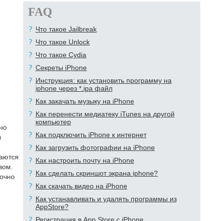
FAQ
Что такое Jailbreak
Что такое Unlock
Что такое Cydia
Секреты iPhone
Инструкция: как установить программу на
iphone через *.ipa файл
Как закачать музыку на iPhone
Как перенести медиатеку iTunes на другой
компьютер
но
Как подключить iPhone к интернет
ы
Как загрузить фотографии на iPhone
наются
Как настроить почту на iPhone
вом.
Как сделать скриншот экрана iphone?
точно
Как скачать видео на iPhone
Как устанавливать и удалять программы из
AppStore?
Регистрация в App Store с iPhone