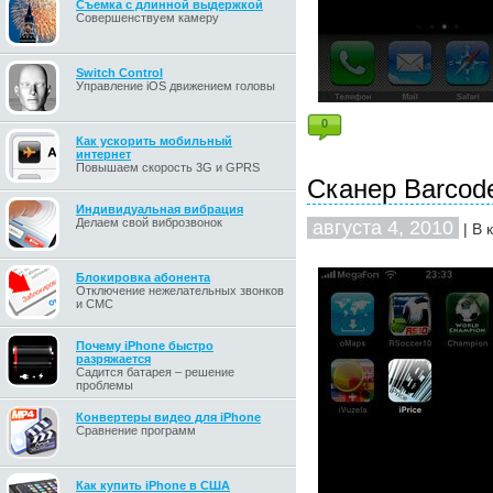
Съемка с длинной выдержкой
Совершенствуем камеру
Switch Control
Управление iOS движением головы
0
Как ускорить мобильный
интернет
Повышаем скорость 3G и GPRS
Сканер Barcod
Индивидуальная вибрация
Делаем свой виброзвонок
августа 4, 2010
| В 
Блокировка абонента
Отключение нежелательных звонков
и СМС
Почему iPhone быстро
разряжается
Садится батарея – решение
проблемы
Конвертеры видео для iPhone
Сравнение программ
Как купить iPhone в США