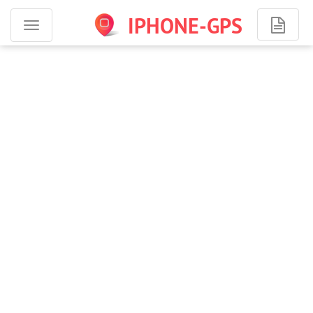
IPHONE-GPS
Программы
для
iPhone
-
навигация