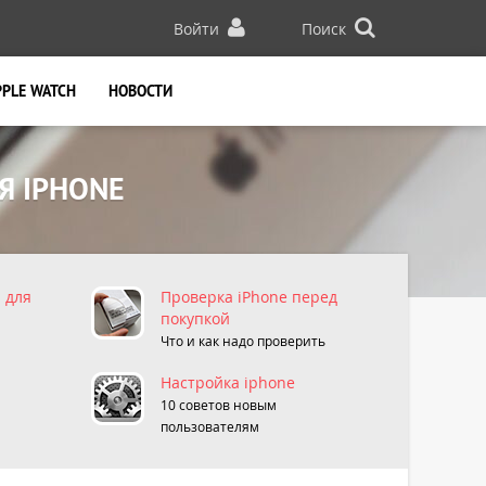
Войти
Поиск
PPLE WATCH
НОВОСТИ
Я IPHONE
 для
Проверка iPhone перед
покупкой
Что и как надо проверить
Настройка iphone
10 советов новым
пользователям