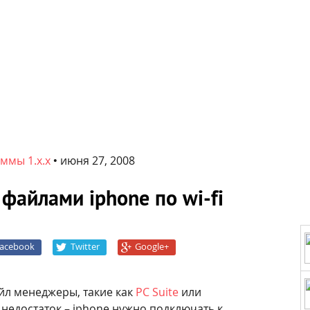
ммы 1.x.x
•
июня 27, 2008
файлами iphone по wi-fi
acebook
Twitter
Google+
йл менеджеры, такие как
PC Suite
или
н недостаток – iphone нужно подключать к