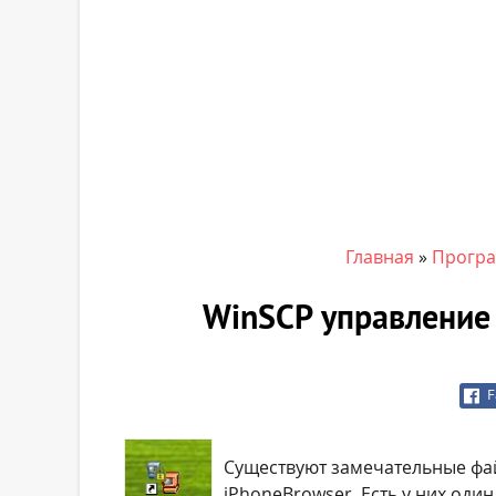
Главная
»
Програ
WinSCP управление 
F
Существуют замечательные фа
iPhoneBrowser. Есть у них оди