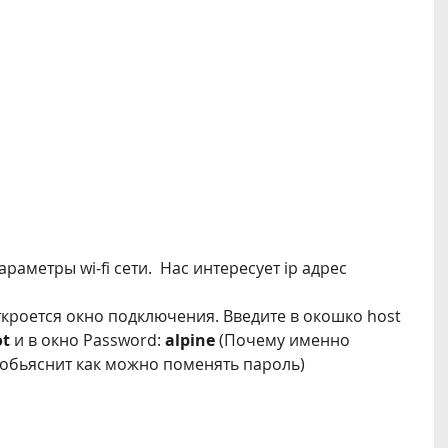
раметры wi-fi сети. Нас интересует ip адрес
кроется окно подключения. Введите в окошко host
ot
и в окно Password:
alpine
(Почему именно
т обьяснит как можно поменять пароль)