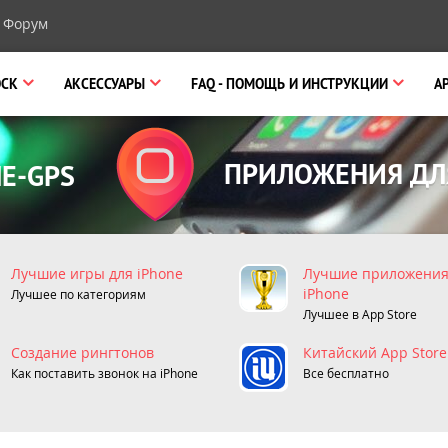
Форум
OCK
АКСЕССУАРЫ
FAQ
- ПОМОЩЬ И ИНСТРУКЦИИ
A
ПРИЛОЖЕНИЯ ДЛ
E-GPS
Лучшие игры для iPhone
Лучшие приложения
iPhone
Лучшее по категориям
Лучшее в App Store
Cоздание рингтонов
Китайский App Store
Как поставить звонок на iPhone
Все бесплатно