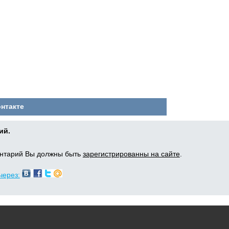
онтакте
ий.
ентарий Вы должны быть
зарегистрированны на сайте
.
через: