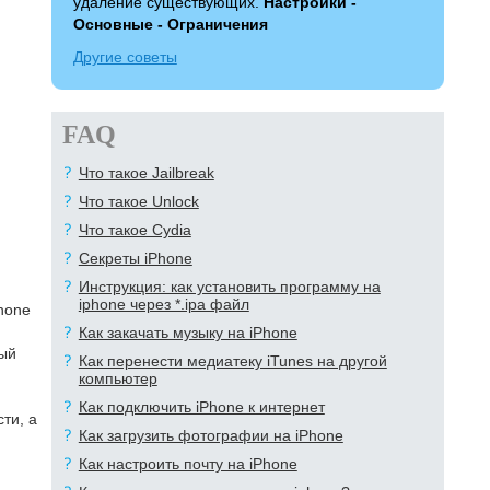
удаление существующих.
Настройки -
Основные - Ограничения
Другие советы
FAQ
Что такое Jailbreak
Что такое Unlock
Что такое Cydia
Секреты iPhone
Инструкция: как установить программу на
iphone через *.ipa файл
Phone
Как закачать музыку на iPhone
рый
Как перенести медиатеку iTunes на другой
компьютер
Как подключить iPhone к интернет
ти, а
Как загрузить фотографии на iPhone
Как настроить почту на iPhone