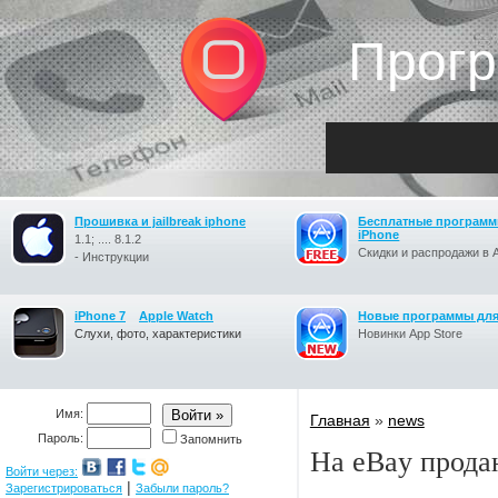
Прогр
Прошивка и jailbreak iphone
Бесплатные программ
iPhone
1.1; .... 8.1.2
Скидки и распродажи в A
- Инструкции
iPhone 7
Apple Watch
Новые программы для
Слухи, фото, характеристики
Новинки App Store
Имя:
Главная
»
news
Пароль:
Запомнить
На eBay прода
Войти через:
|
Зарегистрироваться
Забыли пароль?