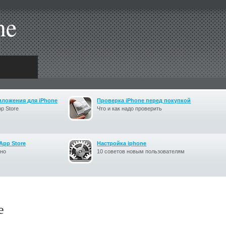
ne
иложения для iPhone
Проверка iPhone перед покупкой
p Store
Что и как надо проверить
App Store
Настройка iphone
тно
10 советов новым пользователям
e