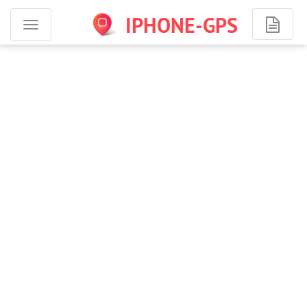
IPHONE-GPS
Программы
для
iPhone
-
навигация