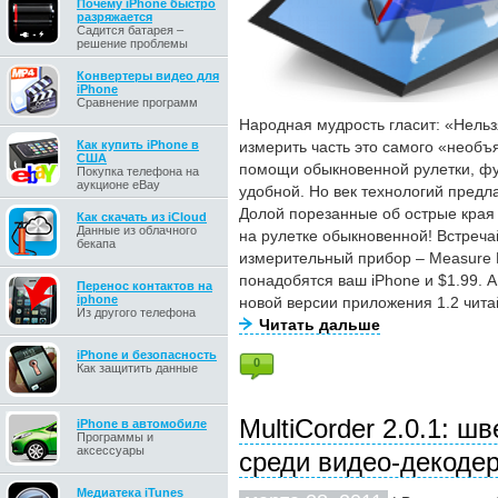
Почему iPhone быстро
разряжается
Садится батарея –
решение проблемы
Конвертеры видео для
iPhone
Сравнение программ
Народная мудрость гласит: «Нельз
Как купить iPhone в
измерить часть это самого «необъ
США
помощи обыкновенной рулетки, фу
Покупка телефона на
аукционе eBay
удобной. Но век технологий предла
Долой порезанные об острые края
Как скачать из iCloud
Данные из облачного
на рулетке обыкновенной! Встреч
бекапа
измерительный прибор – Measure M
понадобятся ваш iPhone и $1.99. 
Перенос контактов на
iphone
новой версии приложения 1.2 чита
Из другого телефона
Читать дальше
iPhone и безопасность
0
Как защитить данные
MultiCorder 2.0.1: ш
iPhone в автомобиле
Программы и
аксессуары
среди видео-декодер
Медиатека iTunes