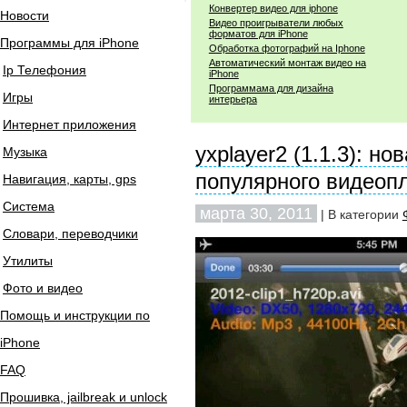
Конвертер видео для iphone
Новости
Видео проигрыватели любых
форматов для iPhone
Программы для iPhone
Обработка фотографий на Iphone
Автоматический монтаж видео на
Ip Телефония
iPhone
Программама для дизайна
Игры
интерьера
Интернет приложения
yxplayer2 (1.1.3): но
Музыка
популярного видеоп
Навигация, карты, gps
Система
марта 30, 2011
| В категории
Словари, переводчики
Утилиты
Фото и видео
Помощь и инструкции по
iPhone
FAQ
Прошивка, jailbreak и unlock