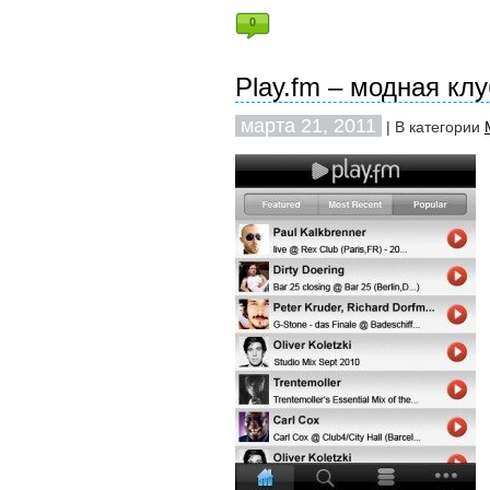
0
Play.fm – модная клу
марта 21, 2011
| В категории