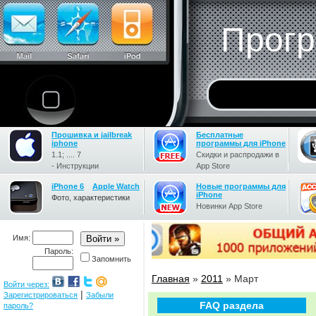
Прогр
Прошивка и jailbreak
Бесплатные
iphone
программы для iPhone
1.1; .... 7
Скидки и распродажи в
- Инструкции
App Store
iPhone 6
Apple Watch
Новые программы для
iPhone
Фото, характеристики
Новинки App Store
Имя:
Пароль:
Запомнить
Главная
»
2011
»
Март
Войти через:
|
Зарегистрироваться
Забыли
FAQ раздела
пароль?