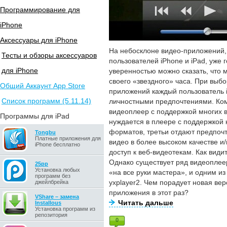
Программирование для
iPhone
Аксессуары для iPhone
На небосклоне видео-приложений,
Тесты и обзоры аксессуаров
пользователей iPhone и iPad, уже г
для iPhone
уверенностью можно сказать, что 
своего «звездного» часа. При выб
Общий Аккаунт App Store
приложений каждый пользователь 
Список программ (5.11.14)
личностными предпочтениями. Ко
видеоплеер с поддержкой многих в
Программы для iPad
нуждается в плеере с поддержкой
форматов, третьи отдают предпо
Tongbu
Платные приложения для
видео в более высоком качестве 
iPhone бесплатно
доступ к веб-видеотекам. Как види
Однако существует ряд видеоплеер
25pp
Установка любых
«на все руки мастера», и одним из
программ без
yxplayer2. Чем порадует новая ве
джейлбрейка
приложения в этот раз?
VShare – замена
Читать дальше
Installous
Установка программ из
репозитория
0