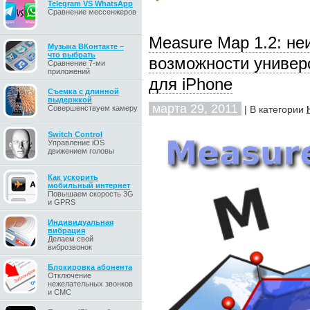
Telegram VS WhatsApp
Сравнение мессенжеров
Measure Map 1.2: н
Музыка ВКонтакте –
что выбрать
возможности универ
Сравнение 7-ми
приложений
для iPhone
Съемка с длинной
выдержкой
марта 29, 2011
Совершенствуем камеру
| В категории
Switch Control
Управление iOS
движением головы
Как ускорить
мобильный интернет
Повышаем скорость 3G
и GPRS
Индивидуальная
вибрация
Делаем свой
виброзвонок
Блокировка абонента
Отключение
нежелательных звонков
и СМС