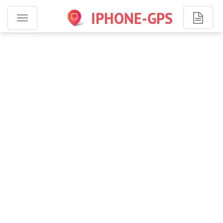
IPHONE-GPS
Программы
для
iPhone
-
навигация