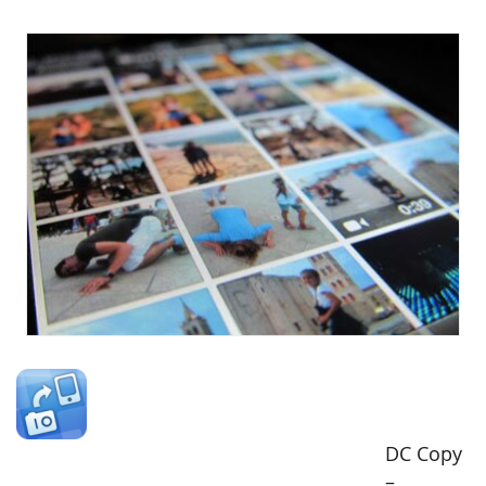
DC Copy
–