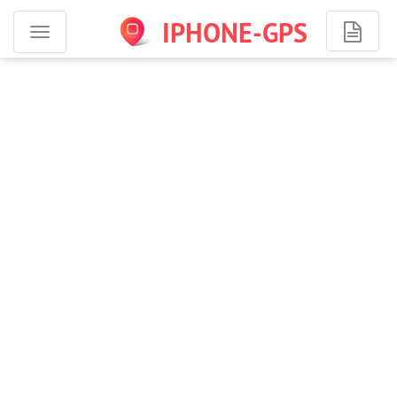
IPHONE-GPS
Программы
для
iPhone
-
навигация