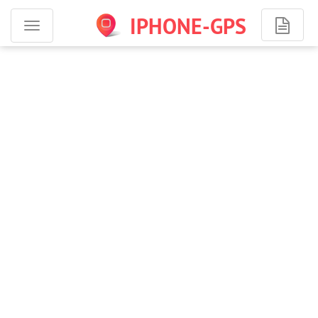
IPHONE-GPS
Программы
для
iPhone
-
навигация