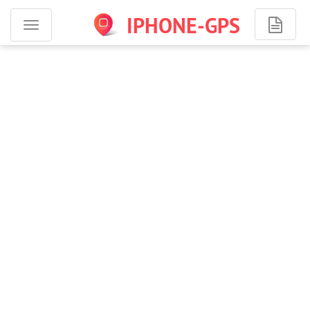
IPHONE-GPS
Программы
для
iPhone
-
навигация