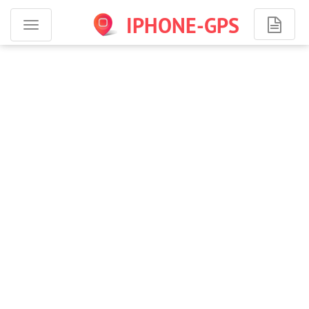
IPHONE-GPS
Программы
для
iPhone
-
навигация