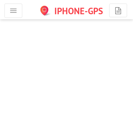
IPHONE-GPS
Программы
для
iPhone
-
навигация