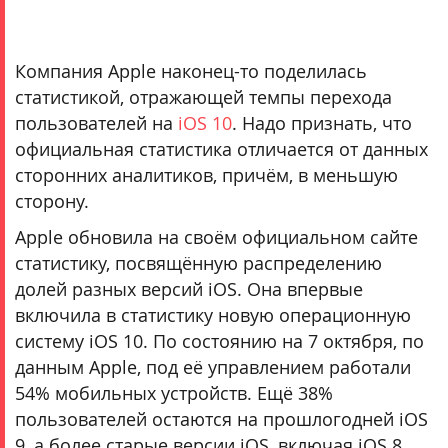
Компания Apple наконец-то поделилась
И
много-
статистикой, отражающей темпы перехода
много
пользователей на
iOS 10
. Надо признать, что
других.
официальная статистика отличается от данных
Подробнее..
сторонних аналитиков, причём, в меньшую
сторону.
Apple обновила на своём официальном сайте
статистику, посвящённую распределению
долей разных версий iOS. Она впервые
включила в статистику новую операционную
систему iOS 10. По состоянию на 7 октября, по
данным Apple, под её управлением работали
54% мобильных устройств. Ещё 38%
пользователей остаются на прошлогодней iOS
9, а более старые версии iOS, включая iOS 8,