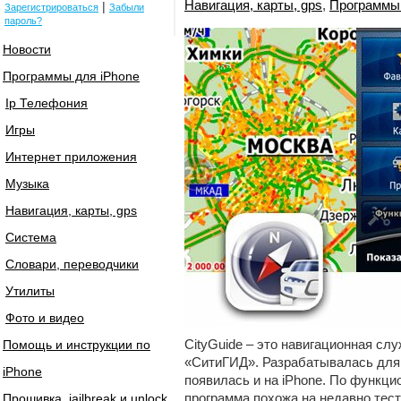
Навигация, карты, gps
,
Программы 2
|
Зарегистрироваться
Забыли
пароль?
Новости
Программы для iPhone
Ip Телефония
Игры
Интернет приложения
Музыка
Навигация, карты, gps
Система
Словари, переводчики
Утилиты
Фото и видео
CityGuide – это навигационная сл
Помощь и инструкции по
«СитиГИД». Разрабатывалась для 
iPhone
появилась и на iPhone. По функци
программа похожа на недавно тес
Прошивка, jailbreak и unlock