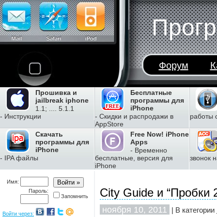
Прогр
Форум
К
Прошивка и
Бесплатные
jailbreak iphone
программы для
iPhone
1.1; .... 5.1.1
- Инструкции
- Скидки и распродажи в
работы 
AppStore
Скачать
Free Now! iPhone
программы для
Apps
iPhone
- Временно
- IPA файлы
бесплатные, версия для
звонок н
iPhone
Имя:
City Guide и “Пробки 
Пароль:
Запомнить
ноября 10, 2011
| В категории
Войти через: