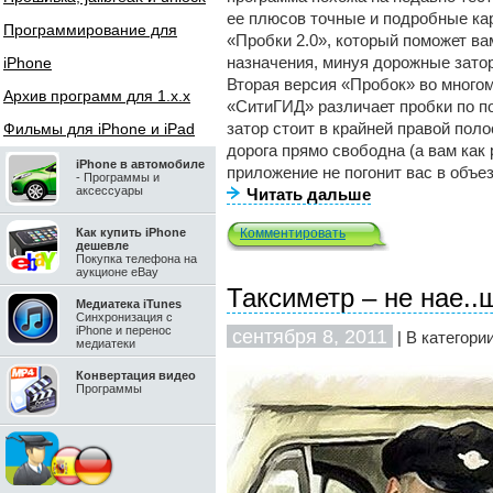
ее плюсов точные и подробные кар
Программирование для
«Пробки 2.0», который поможет ва
назначения, минуя дорожные зато
iPhone
Вторая версия «Пробок» во много
Архив программ для 1.x.x
«СитиГИД» различает пробки по п
затор стоит в крайней правой поло
Фильмы для iPhone и iPad
дорога прямо свободна (а вам как 
iPhone в автомобиле
приложение не погонит вас в объез
- Программы и
аксессуары
Читать дальше
Как купить iPhone
Комментировать
дешевле
Покупка телефона на
аукционе eBay
Таксиметр – не нае..
Медиатека iTunes
Синхронизация с
iPhone и перенос
сентября 8, 2011
| В категори
медиатеки
Конвертация видео
Программы