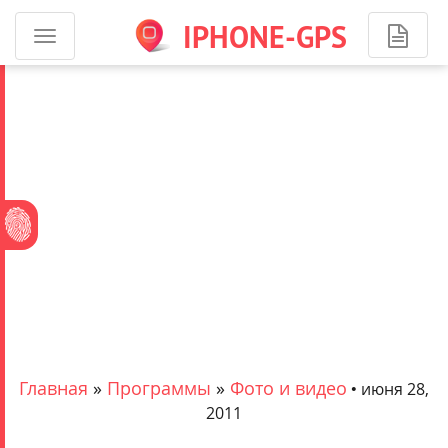
IPHONE-GPS
Программы
для
ОБЩИЙ
iPhone
АККАУНТ
-
навигация
iJuice
Более
1700
приложений.
На
сумму
более
270
000
Главная
»
Программы
»
Фото и видео
•
июня 28,
рублей.
2011