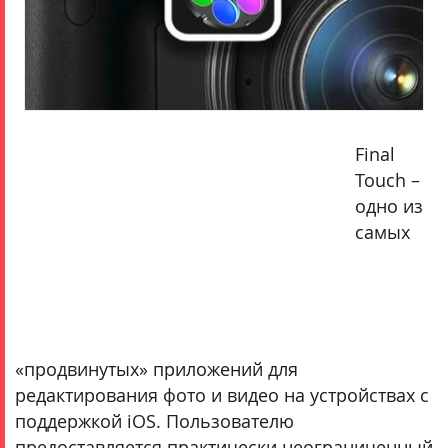
И
много-
много
других.
Final
Подробнее..
Touch –
одно из
самых
«продвинутых» приложений для
редактирования фото и видео на устройствах с
поддержкой iOS. Пользователю
предоставляется практически неограниченный