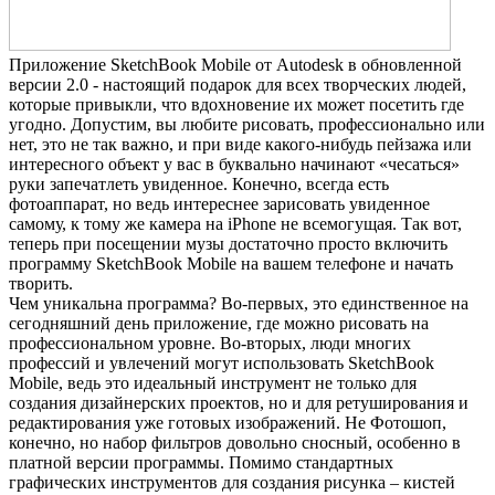
Приложение SketchBook Mobile от Autodesk в обновленной
версии 2.0 - настоящий подарок для всех творческих людей,
которые привыкли, что вдохновение их может посетить где
угодно. Допустим, вы любите рисовать, профессионально или
нет, это не так важно, и при виде какого-нибудь пейзажа или
интересного объект у вас в буквально начинают «чесаться»
руки запечатлеть увиденное. Конечно, всегда есть
фотоаппарат, но ведь интереснее зарисовать увиденное
самому, к тому же камера на iPhone не всемогущая. Так вот,
теперь при посещении музы достаточно просто включить
программу SketchBook Mobile на вашем телефоне и начать
творить.
Чем уникальна программа? Во-первых, это единственное на
сегодняшний день приложение, где можно рисовать на
профессиональном уровне. Во-вторых, люди многих
профессий и увлечений могут использовать SketchBook
Mobile, ведь это идеальный инструмент не только для
создания дизайнерских проектов, но и для ретуширования и
редактирования уже готовых изображений. Не Фотошоп,
конечно, но набор фильтров довольно сносный, особенно в
платной версии программы. Помимо стандартных
графических инструментов для создания рисунка – кистей