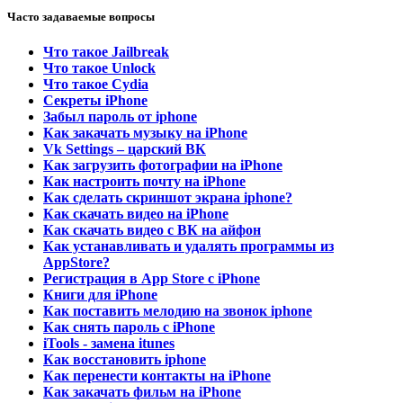
Часто задаваемые вопросы
Что такое Jailbreak
Что такое Unlock
Что такое Cydia
Секреты iPhone
Забыл пароль от iphone
Как закачать музыку на iPhone
Vk Settings – царский ВК
Как загрузить фотографии на iPhone
Как настроить почту на iPhone
Как сделать скриншот экрана iphone?
Как скачать видео на iPhone
Как скачать видео с ВК на айфон
Как устанавливать и удалять программы из
AppStore?
Регистрация в App Store с iPhone
Книги для iPhone
Как поставить мелодию на звонок iphone
Как снять пароль с iPhone
iTools - замена itunes
Как восстановить iphone
Как перенести контакты на iPhone
Как закачать фильм на iPhone