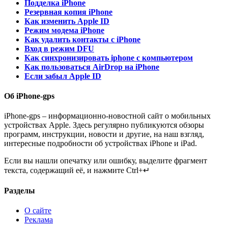
Подделка iPhone
Резервная копия iPhone
Как изменить Apple ID
Режим модема iPhone
Как удалить контакты с iPhone
Вход в режим DFU
Как синхронизировать iphone с компьютером
Как пользоваться AirDrop на iPhone
Если забыл Apple ID
Об iPhone-gps
iPhone-gps – информационно-новостной сайт о мобильных
устройствах Apple. Здесь регулярно публикуются обзоры
программ, инструкции, новости и другие, на наш взгляд,
интересные подробности об устройствах iPhone и iPad.
Если вы нашли опечатку или ошибку, выделите фрагмент
текста, содержащий её, и нажмите Ctrl+↵
Разделы
О сайте
Реклама