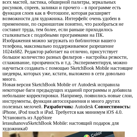
всех мастей, ластика, обширной палитры, зеркальных
рисунков, спреев, заливки и прочего – в программе есть
функция слоев как в Фотошопе, которая расширяет
возможности для художника. Интерфейс очень удобен в
применении, по скриншотам понятно, что разобраться не
составит труда, тем более, если раньше приходилось
сталкиваться с подобными программами на ПК.
Изображения можно загружать из библиотеки вашего
телефона, максимально поддерживаемое разрешение
1024х682. Редактор работает на отлично, присутствует
большое количество разных фильтров - настройка резкости,
сглаживание, прозрачность и т.д. Экспериментируя, можно
научиться создавать с помощью SketchBook Mobile настоящие
шедевры, которых уже, кстати, выложено в сети довольно
много.
Новая версия SketchBook Mobile от Autodesk исправила
некоторые баги предыдущих изданий программы и добавила
небольшие корректировки. Например, появились новые слои,
инструменты, функция автосохранения и много других
полезных мелочей.
Разработчик:
Autodesk
Совместимость:
iPhone, iPod touch и iPad. Требуется как минимум iOS 4.0.
Установить из AppStore
lerasuhanova
SketchBook Mobile: настоящий подарок для
художника
0