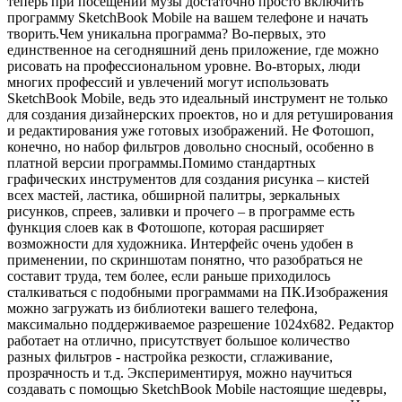
теперь при посещении музы достаточно просто включить
программу SketchBook Mobile на вашем телефоне и начать
творить.Чем уникальна программа? Во-первых, это
единственное на сегодняшний день приложение, где можно
рисовать на профессиональном уровне. Во-вторых, люди
многих профессий и увлечений могут использовать
SketchBook Mobile, ведь это идеальный инструмент не только
для создания дизайнерских проектов, но и для ретуширования
и редактирования уже готовых изображений. Не Фотошоп,
конечно, но набор фильтров довольно сносный, особенно в
платной версии программы.Помимо стандартных
графических инструментов для создания рисунка – кистей
всех мастей, ластика, обширной палитры, зеркальных
рисунков, спреев, заливки и прочего – в программе есть
функция слоев как в Фотошопе, которая расширяет
возможности для художника. Интерфейс очень удобен в
применении, по скриншотам понятно, что разобраться не
составит труда, тем более, если раньше приходилось
сталкиваться с подобными программами на ПК.Изображения
можно загружать из библиотеки вашего телефона,
максимально поддерживаемое разрешение 1024х682. Редактор
работает на отлично, присутствует большое количество
разных фильтров - настройка резкости, сглаживание,
прозрачность и т.д. Экспериментируя, можно научиться
создавать с помощью SketchBook Mobile настоящие шедевры,