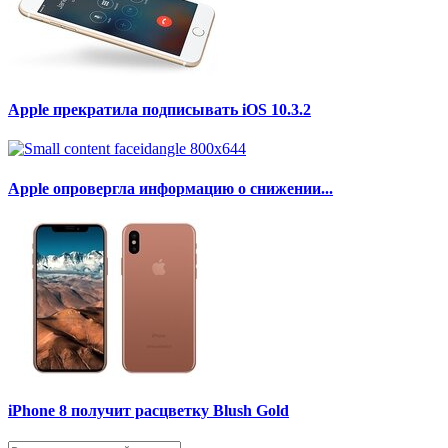
Apple прекратила подписывать iOS 10.3.2
Apple опровергла информацию о снижении...
iPhone 8 получит расцветку Blush Gold