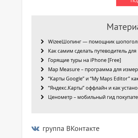
Материа
WizeeШопинг — помощник шопогол
Как самим сделать путеводитель для 
Горящие туры на iPhone [Free]
Map Measure – программа для измер
“Карты Google” и “My Maps Editor” к
“Яндекс.Карты” оффлайн и как устано
Ценометр – мобильный гид покупател
группа ВКонтакте