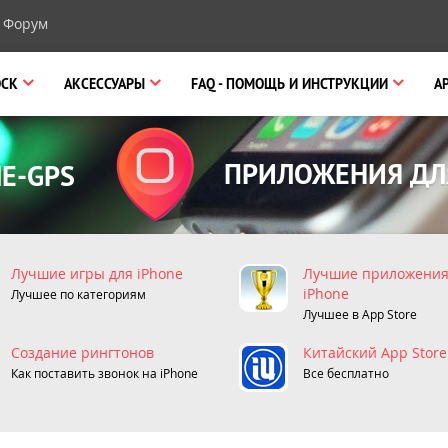
Форум
OCK
АКСЕССУАРЫ
FAQ
- ПОМОЩЬ И ИНСТРУКЦИИ
A
ПРИЛОЖЕНИЯ ДЛ
E-GPS
Лучшие игры для iPhone
Лучшие приложения
iPhone
Лучшее по категориям
Лучшее в App Store
Cоздание рингтонов
Китайский App Store
Как поставить звонок на iPhone
Все бесплатно