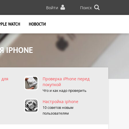
Войти
Поиск
PPLE WATCH
НОВОСТИ
Я IPHONE
 для
Проверка iPhone перед
покупкой
Что и как надо проверить
Настройка iphone
10 советов новым
пользователям