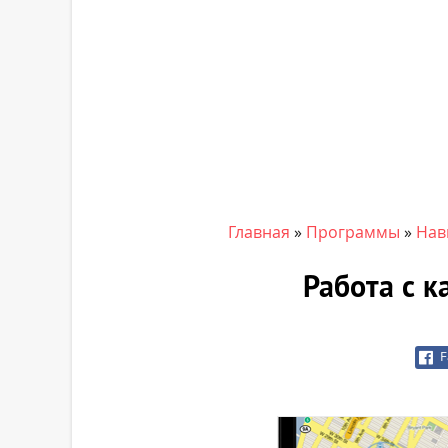
Главная
»
Программы
»
Нав
Работа с к
F