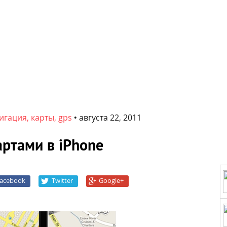
игация, карты, gps
•
августа 22, 2011
артами в iPhone
acebook
Twitter
Google+