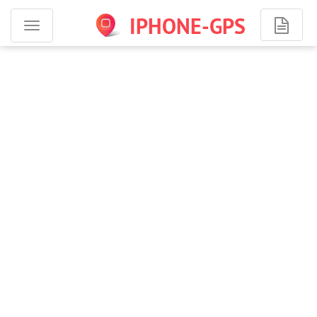
IPHONE-GPS
Программы
для
iPhone
-
навигация