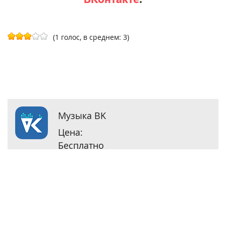
(1 голос, в среднем: 3)
Mузыка BK
– качаем
Цена:
музыку из
Бесплатно
ВКонтакте,
пока дают
[Free]