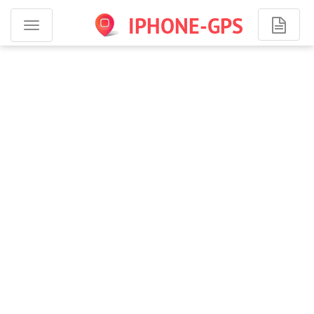
IPHONE-GPS
Программы
для
iPhone
-
навигация