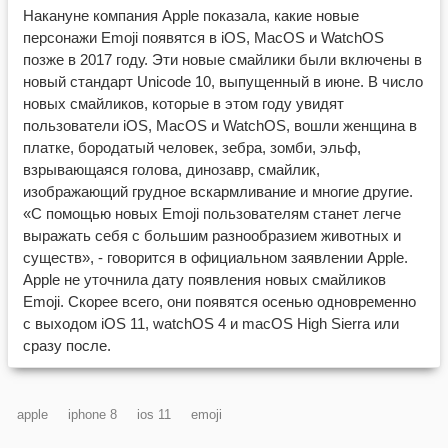
Накануне компания Apple показала, какие новые
персонажи Emoji появятся в iOS, MacOS и WatchOS
позже в 2017 году. Эти новые смайлики были включены в
новый стандарт Unicode 10, выпущенный в июне. В число
новых смайликов, которые в этом году увидят
пользователи iOS, MacOS и WatchOS, вошли женщина в
платке, бородатый человек, зебра, зомби, эльф,
взрывающаяся голова, динозавр, смайлик,
изображающий грудное вскармливание и многие другие.
«С помощью новых Emoji пользователям станет легче
выражать себя с большим разнообразием животных и
существ», - говорится в официальном заявлении Apple.
Apple не уточнила дату появления новых смайликов
Emoji. Скорее всего, они появятся осенью одновременно
с выходом iOS 11, watchOS 4 и macOS High Sierra или
сразу после.
apple
iphone 8
ios 11
emoji