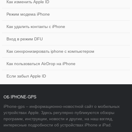
Как изменить Apple ID
Режим модема iPhone
Как удалить контакты с iPhone
Вход в режим DFU
Как синхронизировать iphone с компьютером
Как пользоваться AirDrop на iPhone
Если забыл Apple ID
ОБ IPHONE-GPS
iPhone-gps – информационно-новостной сайт о мобильных
устройствах Apple. Здесь регулярно публикуются обзоры
программ, инструкции, новости и другие, на наш взгляд,
интересные подробности об устройствах iPhone и iPad.