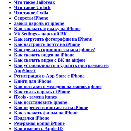
Что такое Jailbreak
Что такое Unlock
Что такое Cydia
Секреты iPhone
Забыл пароль от iphone
Как закачать музыку на iPhone
Vk Settings – царский ВК
Как загрузить фотографии на iPhone
Как настроить почту на iPhone
Как сделать скриншот экрана iphone?
Как скачать видео на iPhone
Как скачать видео с ВК на айфон
Как устанавливать и удалять программы из
AppStore?
Регистрация в App Store с iPhone
Книги для iPhone
Как поставить мелодию на звонок iphone
Как снять пароль с iPhone
iTools - замена itunes
Как восстановить iphone
Как перенести контакты на iPhone
Как закачать фильм на iPhone
Подделка iPhone
Резервная копия iPhone
Как изменить Apple ID