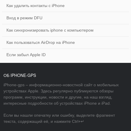
Как удалить контакты с iPhone
Вход в режим DFU
Как синхронизировать iphone с компьютером
Как пользоваться AirDrop на iPhone
Если забыл Apple ID
ОБ IPHONE-GPS
iPhone-gps – информационно-новостной сайт о мобильных
устройствах Apple. Здесь регулярно публикуются обзоры
программ, инструкции, новости и другие, на наш взгляд,
интересные подробности об устройствах iPhone и iPad.
Если вы нашли опечатку или ошибку, выделите фрагмент
текста, содержащий её, и нажмите Ctrl+↵