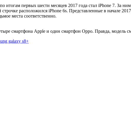
 итогам первых шести месяцев 2017 года стал iPhone 7. За ним 
ой строчке расположился iPhone 6s. Представленные в начале 201
дьмое места соответственно.
етыре смартфона Apple и один смартфон Oppo. Правда, модель с
ung galaxy s8+