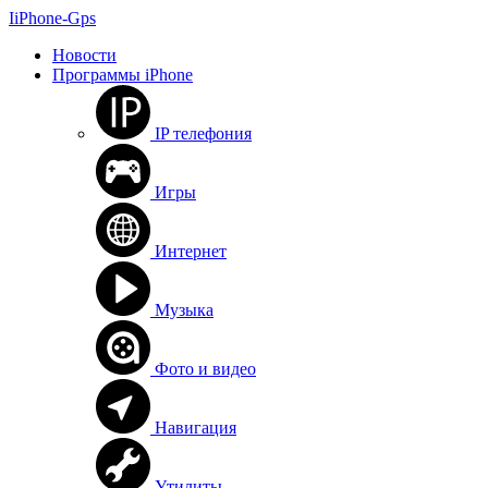
I
i
P
h
o
n
e
-
G
p
s
Новости
Программы iPhone
IP телефония
Игры
Интернет
Музыка
Фото и видео
Навигация
Утилиты