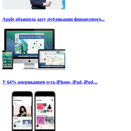
Apple объявила дату публикации финансового...
У 64% американцев есть iPhone, iPad, iPod,...