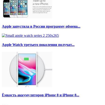
Apple запустила в России программу обмена...
Apple Watch третьего поколения получат...
Ёмкость аккумуляторов iPhone 8 и iPhone 8...