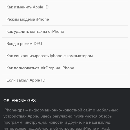
Как изменить Apple ID
Режим модема iPhone
Как удалить контакты с iPhone
Вход в режим DFU
Как синхронизировать iphone с компьютером
Как пользоваться AirDrop на iPhone
Если забыл Apple ID
ОБ IPHONE-GPS
iPhone-gps – информационно-новостной сайт о мобильных
устройствах Apple. Здесь регулярно публикуются обзоры
программ, инструкции, новости и другие, на наш взгляд,
интересные подробности об устройствах iPhone и iPad.