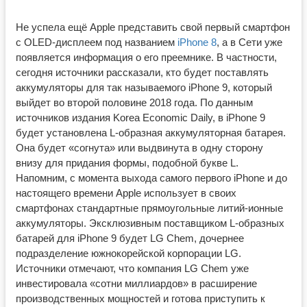
Не успела ещё Apple представить свой первый смартфон
с OLED-дисплеем под названием
iPhone 8
, а в Сети уже
появляется информация о его преемнике. В частности,
сегодня источники рассказали, кто будет поставлять
аккумуляторы для так называемого iPhone 9, который
выйдет во второй половине 2018 года. По данным
источников издания Korea Economic Daily, в iPhone 9
будет установлена L-образная аккумуляторная батарея.
Она будет «согнута» или выдвинута в одну сторону
внизу для придания формы, подобной букве L.
Напомним, с момента выхода самого первого iPhone и до
настоящего времени Apple использует в своих
смартфонах стандартные прямоугольные литий-ионные
аккумуляторы. Эксклюзивным поставщиком L-образных
батарей для iPhone 9 будет LG Chem, дочернее
подразделение южнокорейской корпорации LG.
Источники отмечают, что компания LG Chem уже
инвестировала «сотни миллиардов» в расширение
производственных мощностей и готова приступить к