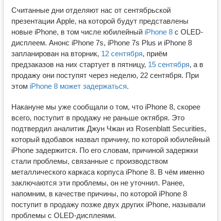
Считанные дни отделяют нас от сентябрьской
презентации Apple, на которой будут представлены
новые iPhone, в том числе юбилейный
iPhone 8
с OLED-
дисплеем. Анонс iPhone 7s, iPhone 7s Plus и iPhone 8
запланирован на вторник,
12 сентября
, приём
предзаказов на них стартует в пятницу,
15 сентября
, а в
продажу они поступят через неделю, 22 сентября. При
этом
iPhone 8 может задержаться
.
Накануне мы уже сообщали о том, что iPhone 8, скорее
всего, поступит в продажу не раньше октября. Это
подтвердил аналитик Джун Чжан из Rosenblatt Securities,
который вдобавок назвал причину, по которой юбилейный
iPhone задержится. По его словам, причиной задержки
стали проблемы, связанные с производством
металлического каркаса корпуса iPhone 8. В чём именно
заключаются эти проблемы, он не уточнил. Ранее,
напомним, в качестве причины, по которой iPhone 8
поступит в продажу позже двух других iPhone, называли
проблемы с OLED-дисплеями.