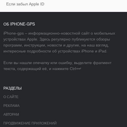
Если забыл Apple ID
ОБ IPHONE-GPS
iPhone-gps – информационно-новостной сайт о мобильных
устройствах Apple. Здесь регулярно публикуются обзоры
программ, инструкции, новости и другие, на наш взгляд,
интересные подробности об устройствах iPhone и iPad.
Если вы нашли опечатку или ошибку, выделите фрагмент
текста, содержащий её, и нажмите Ctrl+↵
РАЗДЕЛЫ
О САЙТЕ
РЕКЛАМА
АВТОРАМ
ПРОДВИЖЕНИЕ ПРИЛОЖЕНИЙ