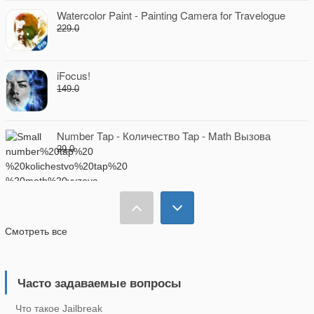
Watercolor Paint - Painting Camera for Travelogue
229.0
iFocus!
149.0
Number Tap - Количество Tap - Math Вызова
29.0
Fiete Farm
229.0
Смотреть все
SpeakSafari - Speak Extension for Safari
379.0
Часто задаваемые вопросы
Что такое Jailbreak