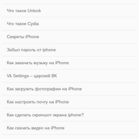
AutoSketch+
75.0
Что такое Unlock
Что такое Cydia
Total Recall Game
75.0
Секреты iPhone
Забыл пароль от iphone
Zombie Trek Driver Survival
149.0
Как закачать музыку на iPhone
Vk Settings – царский ВК
Как загрузить фотографии на iPhone
Как настроить почту на iPhone
Как сделать скриншот экрана iphone?
Как скачать видео на iPhone