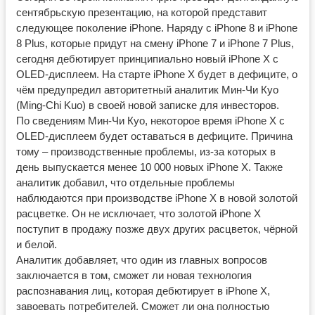
сентябрьскую презентацию, на которой представит
следующее поколение iPhone. Наряду с iPhone 8 и iPhone
8 Plus, которые придут на смену iPhone 7 и iPhone 7 Plus,
сегодня дебютирует принципиально новый iPhone X с
OLED-дисплеем. На старте iPhone X будет в дефиците, о
чём предупредил авторитетный аналитик Мин-Чи Куо
(Ming-Chi Kuo) в своей новой записке для инвесторов.
По сведениям Мин-Чи Куо, некоторое время iPhone X с
OLED-дисплеем будет оставаться в дефиците. Причина
тому – производственные проблемы, из-за которых в
день выпускается менее 10 000 новых iPhone X. Также
аналитик добавил, что отдельные проблемы
наблюдаются при производстве iPhone X в новой золотой
расцветке. Он не исключает, что золотой iPhone X
поступит в продажу позже двух других расцветок, чёрной
и белой.
Аналитик добавляет, что один из главных вопросов
заключается в том, сможет ли новая технология
распознавания лиц, которая дебютирует в iPhone X,
завоевать потребителей. Сможет ли она полностью