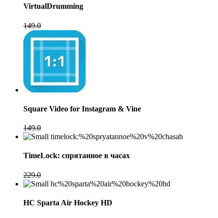
VirtualDrumming
149.0
Square Video for Instagram & Vine
149.0
TimeLock: спрятанное в часах
229.0
HC Sparta Air Hockey HD