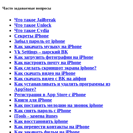
Часто задаваемые вопросы
Что такое Jailbreak
Что такое Unlock
Что такое Cydia
Секреты iPhone
Забыл пароль от iphone
Как закачать музыку на iPhone
Vk Settings – царский ВК
Как загрузить фотографии на iPhone
Как настроить почту на iPhone
Как сделать скриншот экрана iphone?
Как скачать видео на iPhone
Как скачать видео с ВК на айфон
Как устанавливать и удалять программы из
AppStore?
Регистрация в App Store с iPhone
Книги для iPhone
Как поставить мелодию на звонок iphone
Как снять пароль с iPhone
iTools - замена itunes
Как восстановить iphone
Как перенести контакты на iPhone
Как закачать фильм на iPhone