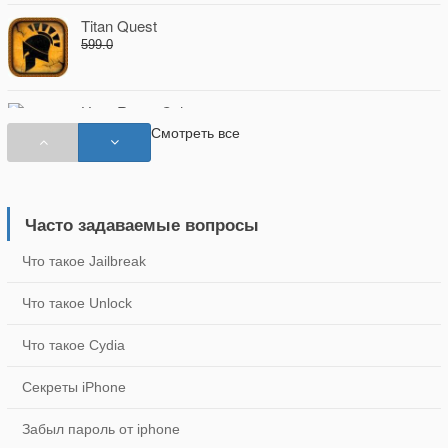
Titan Quest
599.0
HeartRate+ Coherence
299.0
Смотреть все
Mooncast - фазы луны
75.0
Часто задаваемые вопросы
Что такое Jailbreak
Бесконечные Гольф - Бесконечные Фарватеры
75.0
Что такое Unlock
Что такое Cydia
Pocket Lists: менеджер задач + напоминания
379.0
Секреты iPhone
Забыл пароль от iphone