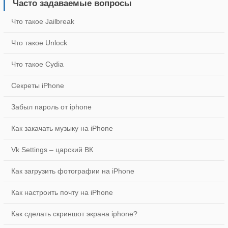
Часто задаваемые вопросы
Что такое Jailbreak
AmpliTube LE
229.0
Что такое Unlock
Что такое Cydia
Survivalcraft 2
299.0
Секреты iPhone
Забыл пароль от iphone
Top Tunes - слушай и оценивай музыку, находи
новые песни и делись ими с друзьями вконтакте
Как закачать музыку на iPhone
229.0
Vk Settings – царский ВК
Как загрузить фотографии на iPhone
Как настроить почту на iPhone
Как сделать скриншот экрана iphone?