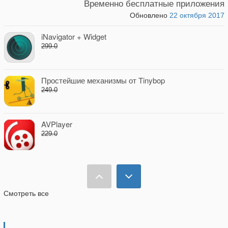
Временно бесплатные приложения
Обновлено
22 октября 2017
iNavigator + Widget
299.0
Простейшие механизмы от Tinybop
249.0
AVPlayer
229.0
Детские песни 3 Pro
75.0
Смотреть все
Sky Guide - гид по звездам
229.0