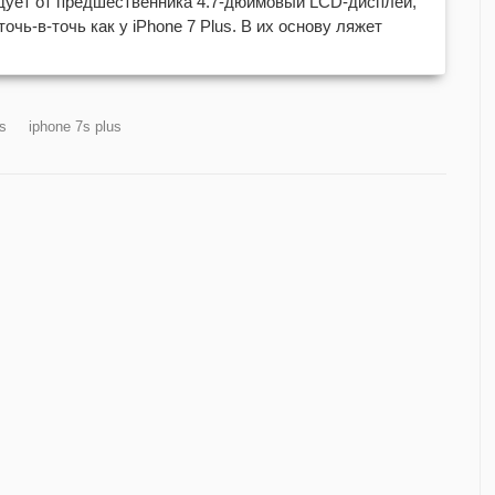
едует от предшественника 4.7-дюймовый LCD-дисплей,
очь-в-точь как у iPhone 7 Plus. В их основу ляжет
us
iphone 7s plus