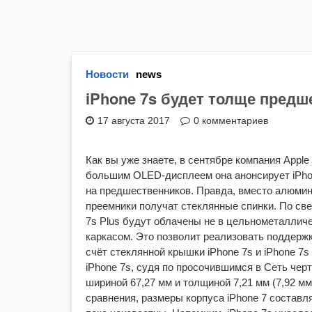
Новости
news
iPhone 7s будет толще предш
17 августа 2017
0 комментариев
Как вы уже знаете, в сентябре компания Appl
большим OLED-дисплеем она анонсирует iPhon
на предшественников. Правда, вместо алюминие
преемники получат стеклянные спинки. По свед
7s Plus будут облачены не в цельнометалличе
каркасом. Это позволит реализовать поддержку
счёт стеклянной крышки iPhone 7s и iPhone 7s
iPhone 7s, судя по просочившимся в Сеть черт
шириной 67,27 мм и толщиной 7,21 мм (7,92 м
сравнения, размеры корпуса iPhone 7 составля