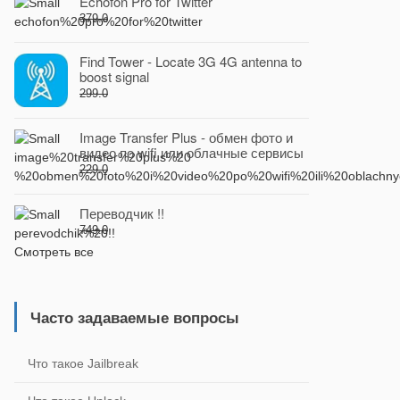
Echofon Pro for Twitter
379.0
Find Tower - Locate 3G 4G antenna to
boost signal
299.0
Image Transfer Plus - обмен фото и
видео по wifi или облачные сервисы
229.0
Переводчик !!
749.0
Смотреть все
Часто задаваемые вопросы
Что такое Jailbreak