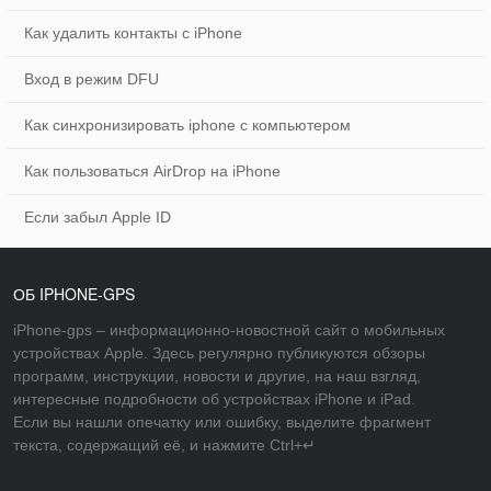
Как удалить контакты с iPhone
Вход в режим DFU
Как синхронизировать iphone с компьютером
Как пользоваться AirDrop на iPhone
Если забыл Apple ID
ОБ IPHONE-GPS
iPhone-gps – информационно-новостной сайт о мобильных
устройствах Apple. Здесь регулярно публикуются обзоры
программ, инструкции, новости и другие, на наш взгляд,
интересные подробности об устройствах iPhone и iPad.
Если вы нашли опечатку или ошибку, выделите фрагмент
текста, содержащий её, и нажмите Ctrl+↵