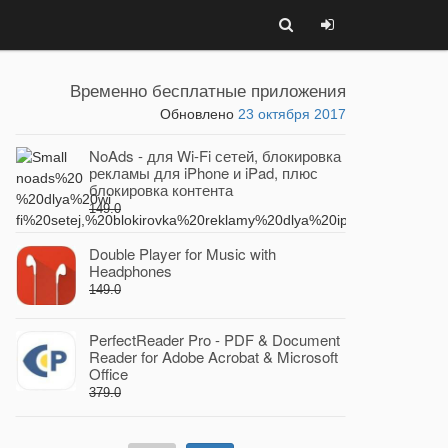
Временно бесплатные приложения
Обновлено
23 октября 2017
NoAds - для Wi-Fi сетей, блокировка
рекламы для iPhone и iPad, плюс
блокировка контента
149.0
Double Player for Music with
Headphones
149.0
PerfectReader Pro - PDF & Document
Reader for Adobe Acrobat & Microsoft
Office
379.0
QR Scanner Pro - Scan, Decode &