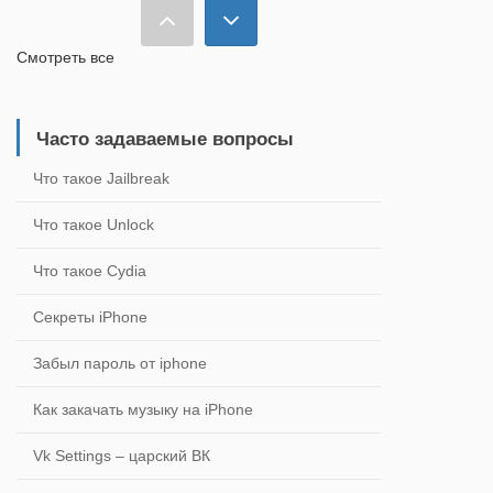
Create Qr Code
379.0
Смотреть все
Plants vs. Zombies HD
75.0
Часто задаваемые вопросы
cyro
Что такое Jailbreak
149.0
Что такое Unlock
Synthesis Pro
Что такое Cydia
149.0
Секреты iPhone
Greatest Creepy Pasta Onslaught 2
Забыл пароль от iphone
75.0
Как закачать музыку на iPhone
Vk Settings – царский ВК