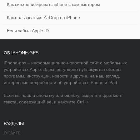
Как синхронизировать iphone с компьютером
Как пользоваться AirDrop на iPhone
Если забыл Apple ID
ОБ IPHONE-GPS
iPhone-gps – информационно-новостной сайт о мобильных
устройствах Apple. Здесь регулярно публикуются обзоры
программ, инструкции, новости и другие, на наш взгляд,
интересные подробности об устройствах iPhone и iPad.
Если вы нашли опечатку или ошибку, выделите фрагмент
текста, содержащий её, и нажмите Ctrl+↵
РАЗДЕЛЫ
О САЙТЕ