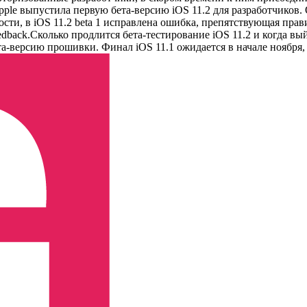
pple выпустила первую бета-версию iOS 11.2 для разработчико
ости, в iOS 11.2 beta 1 исправлена ошибка, препятствующая пр
back.Сколько продлится бета-тестирование iOS 11.2 и когда вый
та-версию прошивки. Финал iOS 11.1 ожидается в начале ноября,