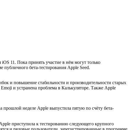
iOS 11. Пока принять участие в нём могут только
е публичного бета-тестирования Apple Seed.
шибок и повышение стабильности и производительности старых
Emoji и устранена проблема в Калькуляторе. Также Apple
 на прошлой неделе Apple выпустила пятую по счёту бета-
 Apple приступила к тестированию следующего крупного
нятся и рядовые пользователи, зарегистрированные в программе