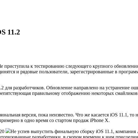
S 11.2
le приступила к тестированию следующего крупного обновления 
инятся и рядовые пользователи, зарегистрированные в программ
.2 для разработчиков. Обновление направлено на устранение о
, препятствующая правильному отображению некоторых смайликов 
инальная версия, пока неизвестно. Что же касается iOS 11.1, то
примерно в одно время со стартом продаж iPhone X.
2
0
Не успев выпустить финальную сборку iOS 11.1, компания
авторизованные разработчики, в скором времени к ним присоеди