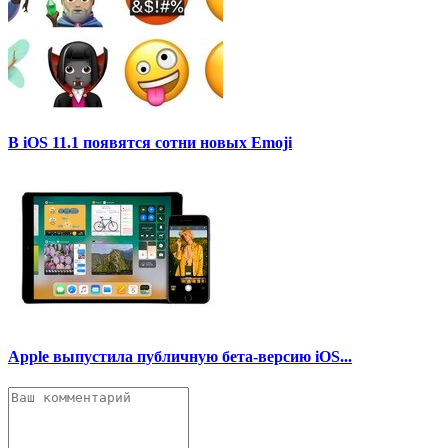
В iOS 11.1 появятся сотни новых Emoji
Apple выпустила публичную бета-версию iOS...